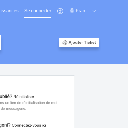
aissances
Se connecter
Français (France)
Ajouter Ticket
oublié?
Réinitialiser
s un lien de réinitialisation de mot
e de messagerie.
agent?
Connectez-vous ici