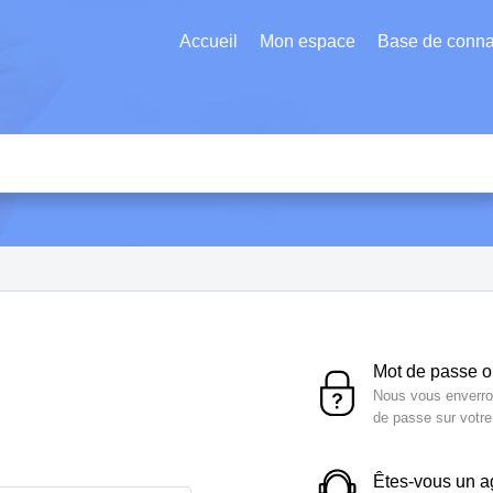
Accueil
Mon espace
Base de conn
Mot de passe 
Nous vous enverron
de passe sur votr
Êtes-vous un 